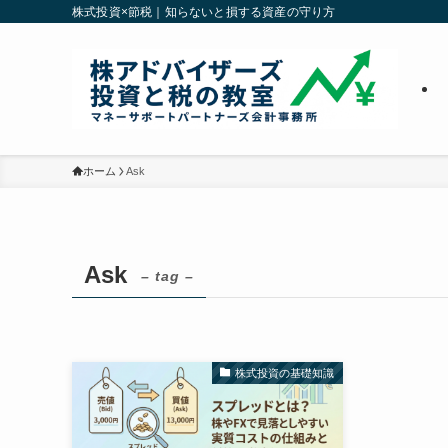
株式投資×節税｜知らないと損する資産の守り方
ホーム
Ask
Ask
– tag –
株式投資の基礎知識