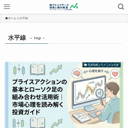
ホーム
水平線
水平線
– tag –
投資戦略とテクニカル分析