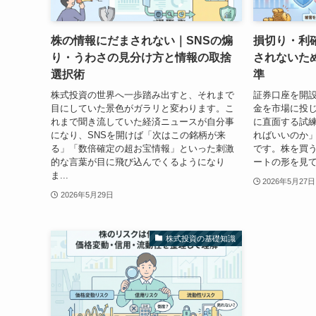
株の情報にだまされない｜SNSの煽
損切り・利
り・うわさの見分け方と情報の取捨
されないた
選択術
準
株式投資の世界へ一歩踏み出すと、それまで
証券口座を開
目にしていた景色がガラリと変わります。こ
金を市場に投
れまで聞き流していた経済ニュースが自分事
に直面する試
になり、SNSを開けば「次はこの銘柄が来
ればいいのか
る」「数倍確定の超お宝情報」といった刺激
です。株を買
的な言葉が目に飛び込んでくるようになり
ートの形を見て
ま...
2026年5月27日
2026年5月29日
株式投資の基礎知識