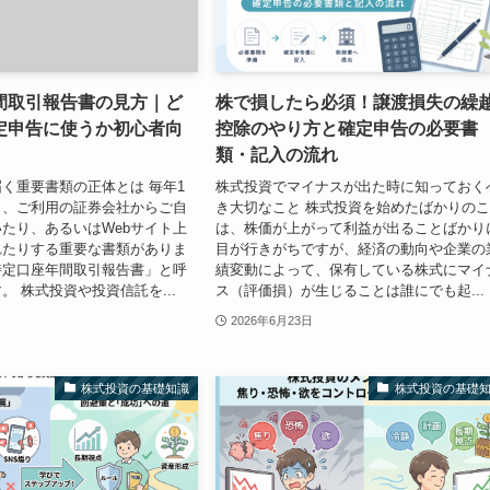
間取引報告書の見方｜ど
株で損したら必須！譲渡損失の繰
定申告に使うか初心者向
控除のやり方と確定申告の必要書
類・記入の流れ
く重要書類の正体とは 毎年1
株式投資でマイナスが出た時に知っておく
と、ご利用の証券会社からご自
き大切なこと 株式投資を始めたばかりの
たり、あるいはWebサイト上
は、株価が上がって利益が出ることばかり
れたりする重要な書類がありま
目が行きがちですが、経済の動向や企業の
特定口座年間取引報告書」と呼
績変動によって、保有している株式にマイ
。 株式投資や投資信託を...
ス（評価損）が生じることは誰にでも起...
2026年6月23日
株式投資の基礎知識
株式投資の基礎