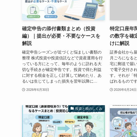
確定申告の添付書類まとめ（投資
特定口座年
編）｜提出が必要・不要なケースを
の数字を確
解説
けに解説
確定申告シーズンが近づくと悩ましい書類の
証券会社から届
整理 株式投資や投資信託などで資産運用を行
月ごろになる
っている方にとって、毎年のように訪れる大
宅に郵送で届い
切な手続きが確定申告です。投資で得た利益
で電子交付さ
に対する税金を正しく計算して納めたり、あ
す。それが「
るいは生じてしまった損失を翌年以降に...
ばれるものです
2026年6月30日
2026年6月24日
投資と税のしくみ