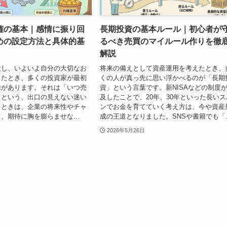
確の基本｜感情に振り回
長期投資の基本ルール｜初心者が
めの設定方法と具体的基
るべき売買のマイルール作りを徹
解説
設し、いよいよ自分の大切なお
将来の備えとして資産運用を考えたとき、
じたとき、多くの投資家が最初
くの人が真っ先に思い浮かべるのが「長期
練があります。それは「いつ売
資」という言葉です。新NISAなどの制度
」という、出口の見えない迷い
及したことで、20年、30年といった長いス
うときは、企業の将来性やチャ
ンでお金を育てていく考え方は、今や資産
、期待に胸を膨らませな...
成の王道となりました。SNSや書籍でも「..
2026年5月26日