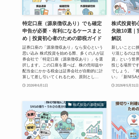
特定口座（源泉徴収あり）でも確定
株式投資初
申告が必要・有利になるケースまと
失敗10選
め｜投資初心者のための節税ガイド
解説
証券口座の「源泉徴収あり」なら安心という
新しいことに
思い込み 株式投資を始める際、多くの人が証
り混じるのは
券会社で「特定口座（源泉徴収あり）」を選
資」という世
択します。この口座を選べば、株の売却益や
投じる場所で
配当金にかかる税金は証券会社が自動的に計
でしょう。「
算して差し引いてくれるため、原則とし...
い」「新NISA
2026年6月1日
2026年5月31日
株式投資の基礎知識