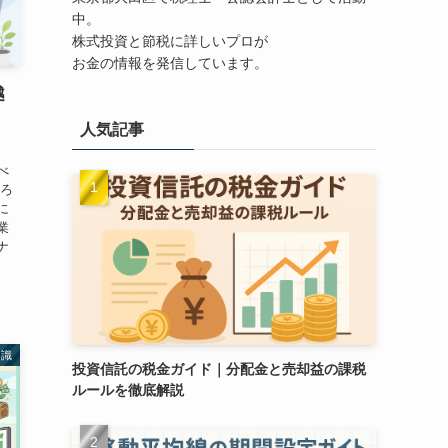
中。
株式投資と節税に詳しいプロが
お金の情報を発信しています。
越
人気記事
べ
ころ
に
業
ナ
知識
投資信託の税金ガイド｜分配金と売却益の課税
ルールを徹底解説