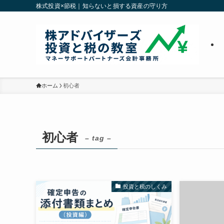
株式投資×節税｜知らないと損する資産の守り方
ホーム
初心者
初心者
– tag –
投資と税のしくみ