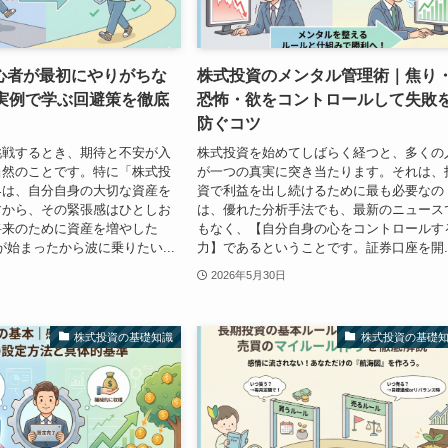
心者が最初にやりがちな
株式投資のメンタル管理術｜焦り
｜実例で学ぶ回避策を徹底
恐怖・欲をコントロールして失敗
防ぐコツ
挑戦するとき、期待と不安が入
株式投資を始めてしばらく経つと、多くの
当然のことです。特に「株式投
が一つの真実に突き当たります。それは、
界は、自分自身の大切な資産を
資で利益を出し続けるために最も必要なの
すから、その緊張感はひとしお
は、優れた分析手法でも、最新のニュース
将来のために資産を増やした
もなく、【自分自身の心をコントロールす
が始まったから波に乗りたい...
力】であるということです。証券口座を開..
2026年5月30日
株式投資の基礎知識
株式投資の基礎