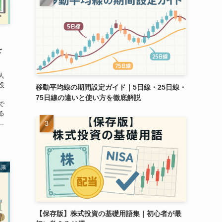
・
を
人
投
移動平均線の期間設定ガイド｜5日線・25日線・
75日線の違いと使い方を徹底解説
で
る
.
知識
【保存版】株式投資の基礎用語集｜初心者が最