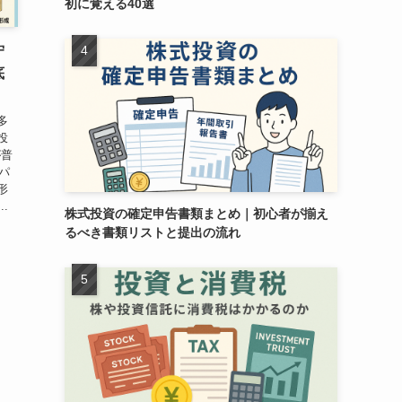
初に覚える40選
守
底
多
投
が普
パ
形
.
株式投資の確定申告書類まとめ｜初心者が揃え
るべき書類リストと提出の流れ