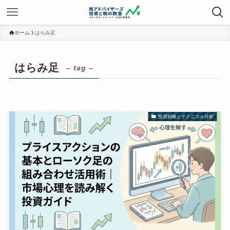
ホーム
はらみ足
はらみ足
– tag –
投資戦略とテクニカル分析